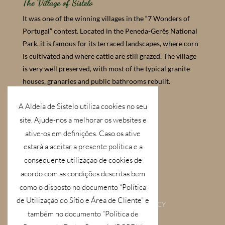
The Village of Sistelo
It was one of the winning villages in the “7 Wonders of
Portugal” contest. Located in the Peneda-Gerês National
Park, it is famous for its terraced landscapes, where corn
is cultivated and where cattle are still grazed. The village
is very well preserved, with most of the typical granite
houses, granaries and public bathrooms rebuilt.
A Aldeia de Sistelo utiliza cookies no seu
Parceiros / Partners
Selo Clean & Safe
site. Ajude-nos a melhorar os websites e
ative-os em definições. Caso os ative
estará a aceitar a presente política e a
consequente utilização de cookies de
acordo com as condições descritas bem
como o disposto no documento “Política
de Utilização do Sítio e Área de Cliente” e
PRIVACY POLICY
COOKIES POLICY
também no documento “Política de